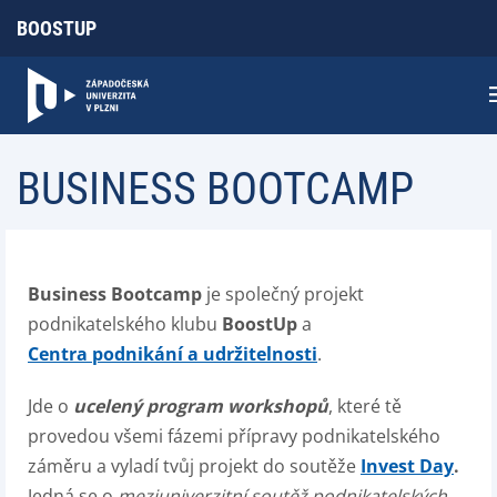
BOOSTUP
BUSINESS BOOTCAMP
Business Bootcamp
je společný projekt
podnikatelského klubu
BoostUp
a
Centra podnikání a udržitelnosti
.
Jde o
ucelený program workshopů
, které tě
provedou všemi fázemi přípravy podnikatelského
záměru a vyladí tvůj projekt do soutěže
Invest Day
.
Jedná se o
meziuniverzitní soutěž podnikatelských