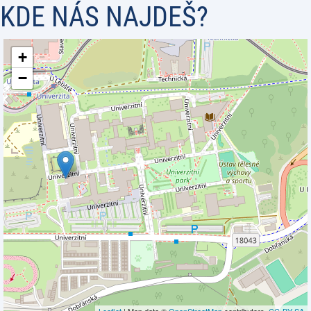
KDE NÁS NAJDEŠ?
+
−
Leaflet
| Map data ©
OpenStreetMap
contributors,
CC-BY-SA