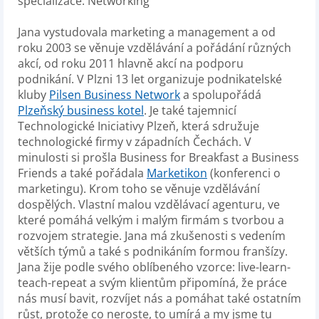
specializace: Networking
Jana vystudovala marketing a management a od
roku 2003 se věnuje vzdělávání a pořádání různých
akcí, od roku 2011 hlavně akcí na podporu
podnikání. V Plzni 13 let organizuje podnikatelské
kluby
Pilsen Business Network
a spolupořádá
Plzeňský business kotel
. Je také tajemnicí
Technologické Iniciativy Plzeň, která sdružuje
technologické firmy v západních Čechách. V
minulosti si prošla Business for Breakfast a Business
Friends a také pořádala
Marketikon
(konferenci o
marketingu). Krom toho se věnuje vzdělávání
dospělých. Vlastní malou vzdělávací agenturu, ve
které pomáhá velkým i malým firmám s tvorbou a
rozvojem strategie. Jana má zkušenosti s vedením
větších týmů a také s podnikáním formou franšízy.
Jana žije podle svého oblíbeného vzorce: live-learn-
teach-repeat a svým klientům připomíná, že práce
nás musí bavit, rozvíjet nás a pomáhat také ostatním
růst, protože co neroste, to umírá a my jsme tu