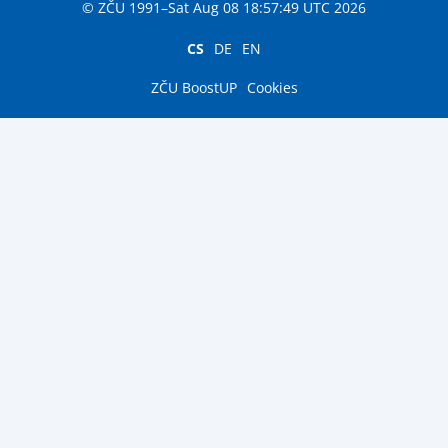
© ZČU 1991–Sat Aug 08 18:57:49 UTC 2026
CS
DE
EN
ZČU BoostUP
Cookies